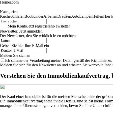
Homezoom
Kategorien
Küche
Schlafen
Boot
Kinder
Arbeiten
Draußen
Auto
Lampen
Helfen
Hier k
Mein Konto
Jetzt registrieren
Newsletter
Newsletter: Jetzt anmelden
Der Newsletter, den Sie wirklich lesen möchten.
Geben Sie hier Ihre E-Mail ein
Melden Sie sich an
Ich stimme der Verarbeitung meiner Daten gemäß der Richtlinie zu.
Melden Sie sich für den Newsletter an und erhalten Sie wertvolle Inh
Verstehen Sie den Immobilienkaufvertrag,
Der Kauf einer Immobilie ist für die meisten Menschen eine der größte
Ein Immobilienkaufvertrag enthält viele Details, und selbst kleine For
unangenehme Überraschungen vermeiden, bevor Sie Ihre Unterschrift l