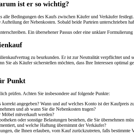
rum ist er so wichtig?
as alle Bedingungen des Kaufs zwischen Käufer und Verkäufer festlegt.
ufteilung der Nebenkosten. Sobald beide Parteien unterschrieben haben
e unterschreiben. Ein übersehener Passus oder eine unklare Formulierun
ienkauf
enkaufvertrag zu beurkunden. Er ist zur Neutralität verpflichtet und so
n Sie als Käufer sicherstellen möchten, dass Ihre Interessen optimal g
für Punkt
dlich prüfen. Achten Sie insbesondere auf folgende Punkte:
eis korrekt angegeben? Wann und auf welches Konto ist der Kaufpreis z
bernehmen und ab wann Sie die Nebenkosten tragen?
er Möbel mitverkauft werden?
ypotheken oder sonstige Belastungen bestehen, die Sie übernehmen müs
entiert, und welche Haftung übernimmt der Verkäufer?
lungen, die Ihnen erlauben, vom Kauf zurückzutreten, falls bestimmte V