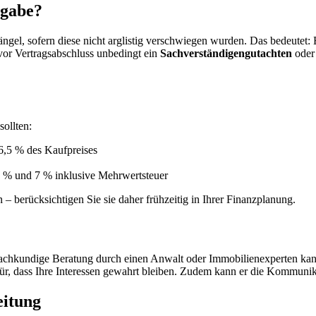
rgabe?
ngel, sofern diese nicht arglistig verschwiegen wurden. Das bedeutet:
 vor Vertragsabschluss unbedingt ein
Sachverständigengutachten
oder
ollten:
6,5 % des Kaufpreises
n 3 % und 7 % inklusive Mehrwertsteuer
 berücksichtigen Sie sie daher frühzeitig in Ihrer Finanzplanung.
achkundige Beratung durch einen Anwalt oder Immobilienexperten kann 
dafür, dass Ihre Interessen gewahrt bleiben. Zudem kann er die Kommun
eitung