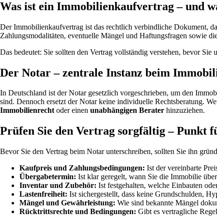
Was ist ein Immobilienkaufvertrag – und wa
Der Immobilienkaufvertrag ist das rechtlich verbindliche Dokument, d
Zahlungsmodalitäten, eventuelle Mängel und Haftungsfragen sowie die A
Das bedeutet: Sie sollten den Vertrag vollständig verstehen, bevor Si
Der Notar – zentrale Instanz beim Immobil
In Deutschland ist der Notar gesetzlich vorgeschrieben, um den Immobili
sind. Dennoch ersetzt der Notar keine individuelle Rechtsberatung. Wen
Immobilienrecht
oder einen
unabhängigen Berater
hinzuziehen.
Prüfen Sie den Vertrag sorgfältig – Punkt 
Bevor Sie den Vertrag beim Notar unterschreiben, sollten Sie ihn grün
Kaufpreis und Zahlungsbedingungen:
Ist der vereinbarte Pr
Übergabetermin:
Ist klar geregelt, wann Sie die Immobilie ü
Inventar und Zubehör:
Ist festgehalten, welche Einbauten od
Lastenfreiheit:
Ist sichergestellt, dass keine Grundschulden, H
Mängel und Gewährleistung:
Wie sind bekannte Mängel dokum
Rücktrittsrechte und Bedingungen:
Gibt es vertragliche Rege