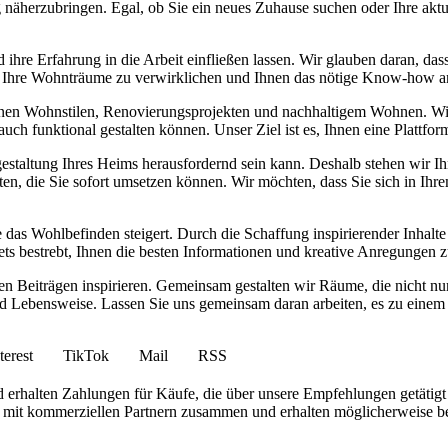
 näherzubringen. Egal, ob Sie ein neues Zuhause suchen oder Ihre aktu
 ihre Erfahrung in die Arbeit einfließen lassen. Wir glauben daran, da
, Ihre Wohnträume zu verwirklichen und Ihnen das nötige Know-how a
enen Wohnstilen, Renovierungsprojekten und nachhaltigem Wohnen. Wi
h funktional gestalten können. Unser Ziel ist es, Ihnen eine Plattform z
taltung Ihres Heims herausfordernd sein kann. Deshalb stehen wir Ih
bieten, die Sie sofort umsetzen können. Wir möchten, dass Sie sich in I
 das Wohlbefinden steigert. Durch die Schaffung inspirierender Inhal
s bestrebt, Ihnen die besten Informationen und kreative Anregungen z
n Beiträgen inspirieren. Gemeinsam gestalten wir Räume, die nicht nur 
t und Lebensweise. Lassen Sie uns gemeinsam daran arbeiten, es zu ein
terest
TikTok
Mail
RSS
 erhalten Zahlungen für Käufe, die über unsere Empfehlungen getätigt
iten mit kommerziellen Partnern zusammen und erhalten möglicherweise 