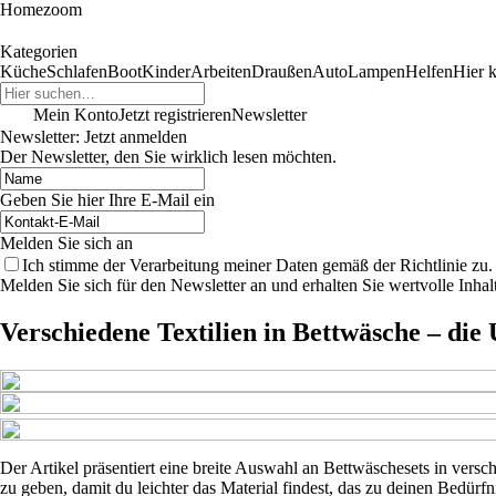
Homezoom
Kategorien
Küche
Schlafen
Boot
Kinder
Arbeiten
Draußen
Auto
Lampen
Helfen
Hier k
Mein Konto
Jetzt registrieren
Newsletter
Newsletter: Jetzt anmelden
Der Newsletter, den Sie wirklich lesen möchten.
Geben Sie hier Ihre E-Mail ein
Melden Sie sich an
Ich stimme der Verarbeitung meiner Daten gemäß der Richtlinie zu.
Melden Sie sich für den Newsletter an und erhalten Sie wertvolle Inh
Verschiedene Textilien in Bettwäsche – die
Der Artikel präsentiert eine breite Auswahl an Bettwäschesets in versch
zu geben, damit du leichter das Material findest, das zu deinen Bedür