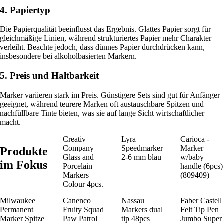
4. Papiertyp
Die Papierqualität beeinflusst das Ergebnis. Glattes Papier sorgt für
gleichmäßige Linien, während strukturiertes Papier mehr Charakter
verleiht. Beachte jedoch, dass dünnes Papier durchdrücken kann,
insbesondere bei alkoholbasierten Markern.
5. Preis und Haltbarkeit
Marker variieren stark im Preis. Günstigere Sets sind gut für Anfänger
geeignet, während teurere Marken oft austauschbare Spitzen und
nachfüllbare Tinte bieten, was sie auf lange Sicht wirtschaftlicher
macht.
Creativ
Lyra
Carioca -
Company
Speedmarker
Marker
Produkte
Glass and
2-6 mm blau
w/baby
im Fokus
Porcelain
handle (6pcs)
Markers
(809409)
Colour 4pcs.
Milwaukee
Canenco
Nassau
Faber Castell
Permanent
Fruity Squad
Markers dual
Felt Tip Pen
Marker Spitze
Paw Patrol
tip 48pcs
Jumbo Super