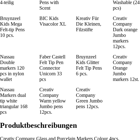
4-teilig
Pens with
Washable (24
Scent
pcs)
Bruynzeel
BIC Kids
Kreativ Für
Creativ
Kids Mega
Visacolor XL
Die Kleinen,
Company
Felt-tip Pens
Filzstifte
Dark orange
10 pcs.
Jumbo
markers
12pcs.
Nassau
Faber Castell
Bruynzeel
Creativ
Double
Felt Tip Pen
Kids Glitter
Company
markers 120
Connector
Felt Tip Pens
Orange
pcs in nylon
Unicorn 33
6 pcs.
Jumbo
wallet
pcs
markers 12st.
Nassau
Creativ
Creativ
Markers dual
Company
Company
tip white
Warm yellow
Green Jumbo
triangular 168
Jumbo pens
pens 12pcs.
pcs
12pcs.
Produktbeschreibungen
Creativ Company Glass and Porcelain Markers Colour 4pcs.