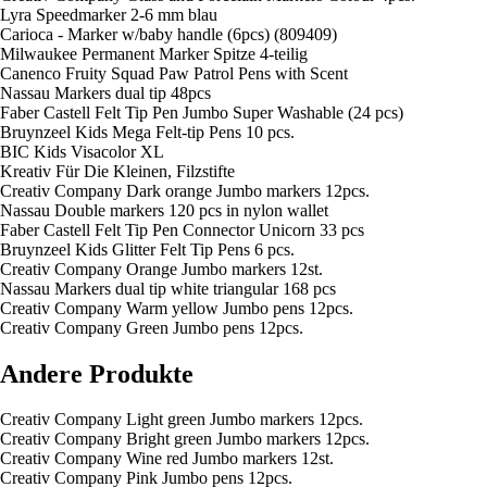
Lyra Speedmarker 2-6 mm blau
Carioca - Marker w/baby handle (6pcs) (809409)
Milwaukee Permanent Marker Spitze 4-teilig
Canenco Fruity Squad Paw Patrol Pens with Scent
Nassau Markers dual tip 48pcs
Faber Castell Felt Tip Pen Jumbo Super Washable (24 pcs)
Bruynzeel Kids Mega Felt-tip Pens 10 pcs.
BIC Kids Visacolor XL
Kreativ Für Die Kleinen, Filzstifte
Creativ Company Dark orange Jumbo markers 12pcs.
Nassau Double markers 120 pcs in nylon wallet
Faber Castell Felt Tip Pen Connector Unicorn 33 pcs
Bruynzeel Kids Glitter Felt Tip Pens 6 pcs.
Creativ Company Orange Jumbo markers 12st.
Nassau Markers dual tip white triangular 168 pcs
Creativ Company Warm yellow Jumbo pens 12pcs.
Creativ Company Green Jumbo pens 12pcs.
Andere Produkte
Creativ Company Light green Jumbo markers 12pcs.
Creativ Company Bright green Jumbo markers 12pcs.
Creativ Company Wine red Jumbo markers 12st.
Creativ Company Pink Jumbo pens 12pcs.