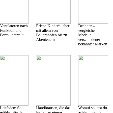
Ventilatoren nach
Erlebe Kinderbücher
Drohnen –
Funktion und
mit allem von
vergleiche
Form unterteilt
Bauernhöfen bis zu
Modelle
Abenteuern
verschiedener
bekannter Marken
Leitfaden: So
Handbrausen, die das
Worauf solltest du
wählen Sie den
Baden zu einem
achten, wenn du